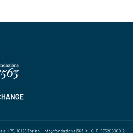
CHANGE
le II 75, 10128 Torino - info@fondazione1563.it - C. F. 97520600012