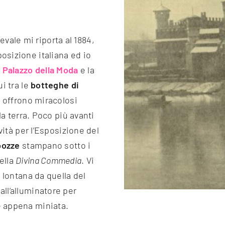
ale mi riporta al 1884,
osizione italiana ed io
l
Palazzo della Moda
e la
ui tra le
botteghe di
 offrono miracolosi
a terra. Poco più avanti
ovità per l’Esposizione del
bozze
stampano sotto i
ella
Divina Commedia
. Vi
ì lontana da quella del
all’alluminatore per
e appena miniata.